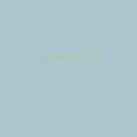
ParaSuFiesta.com
Que preguntas deben hacer antes de contratar
el salon para su fiesta
enero 17, 2025
Bodas
Quinceaneras