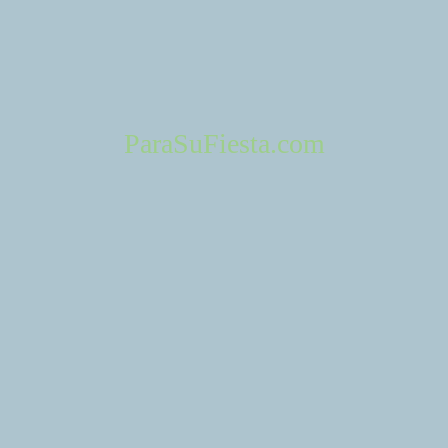
ParaSuFiesta.com
Tips de Como Elegir Un Fotografo Para Tus
Quinceaños
marzo 8, 2024
Quinceaneras
Algunos tips para ayudarte en elegir un buen fotografo.